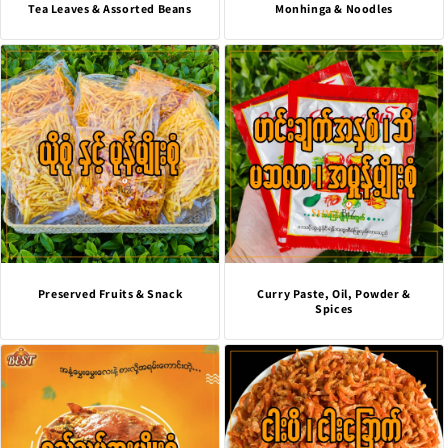
Tea Leaves & Assorted Beans
Monhinga & Noodles
Preserved Fruits & Snack
Curry Paste, Oil, Powder &
Spices