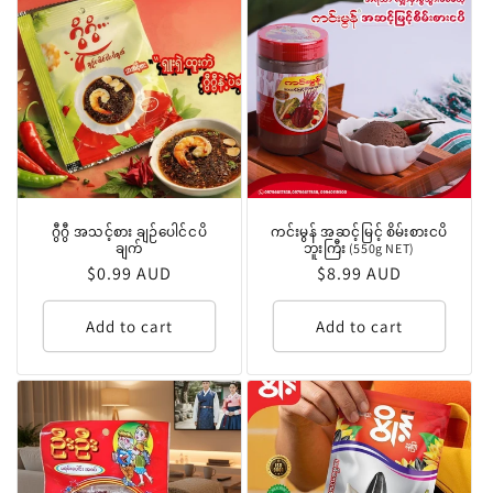
ဂွီဂွီ အသင့်စား ချဉ်ပေါင်ငပိ
ကင်းမွန် အဆင့်မြင့် စိမ်းစားငပိ
ချက်
ဘူးကြီး (550g NET)
Regular
$0.99 AUD
Regular
$8.99 AUD
price
price
Add to cart
Add to cart