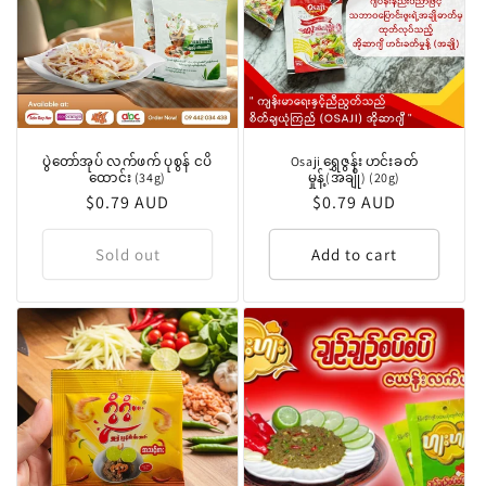
ပွဲတော်အုပ် လက်ဖက် ပုစွန် ငပိ
Osaji ရွှေဇွန်း ဟင်းခတ်
ထောင်း (34g)
မှုန့်(အချို) (20g)
Regular
$0.79 AUD
Regular
$0.79 AUD
price
price
Sold out
Add to cart