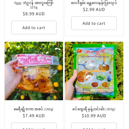
Eggy ဘဲဥငန် အာလူးကြော်
လေဒီရှမ်း မန္တလေးနန်းပြားသုပ်
125g
Regular
$2.99 AUD
Regular
$8.99 AUD
price
price
Add to cart
Add to cart
မေရီချို ဇကာ အစပ် (160g)
ခင်ထွေးရီ မုန့်ဟင်းခါး (300g)
Regular
$7.49 AUD
Regular
$10.99 AUD
price
price