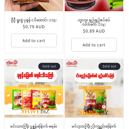
ဂွီဂွီ ရှုးရှဲ ပုစွန် ငပိထောင်း (20g)
ဟူးဟူး ချဉ်ချဉ်စပ်စပ်
လက်ဖက် (20g)
Regular
$0.79 AUD
Regular
$0.89 AUD
price
price
Add to cart
Add to cart
Sold out
Sold out
မင်းသားကြီး ပုစွန်ခြောက် မရမ်း
မင်းသားကြီး ငါးကျည်းခြောက်