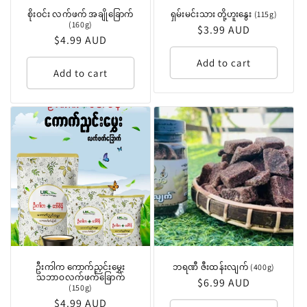
စိုးဝင်း လက်ဖက် အချိုခြောက်
ရှမ်းမင်းသား တို့ဟူးနွေး (115g)
(160g)
Regular
$3.99 AUD
Regular
$4.99 AUD
price
price
Add to cart
Add to cart
ဦးကါက ကောက်ညှင်းမွှေး
ဘရဏီ ဇီးထန်းလျက် (400g)
သဘာဝလက်ဖက်ခြောက်
Regular
$6.99 AUD
(150g)
price
Regular
$4.99 AUD