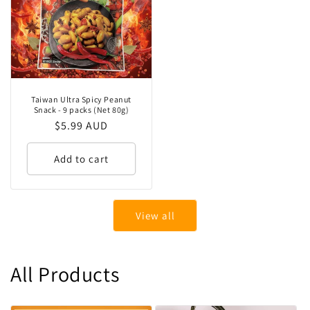
Taiwan Ultra Spicy Peanut
Snack - 9 packs (Net 80g)
Regular
$5.99 AUD
price
Add to cart
View all
All Products