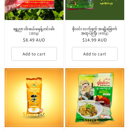
ရွှေညာ ဝါးခယ်မမုန့်ဟင်းခါး
စိုးဝင်း လက်ဖက် အချိုခြောက်
(180g)
အထုပ်ကြီး (400g)
Regular
$8.49 AUD
Regular
$14.99 AUD
price
price
Add to cart
Add to cart