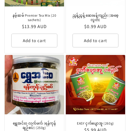
နမ့်ဆမ် Premier Tea Mix (20
ညွန့်ညွန့် ဆေးမန်ကျည်း (အစေ့
sachets)
လွတ်)
Regular
$13.99 AUD
Regular
$0.99 AUD
price
price
Add to cart
Add to cart
ရွှေအင်းဝ လက်ဖက် (ရန်ကုန်
EASY ငှက်ပျောအူ (260g)
ချဉ်စပ်) (250g)
Regular
$5.99 AUD