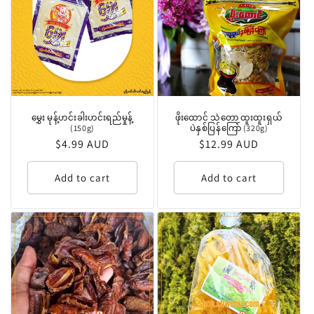
မွှေး မုန့်ဟင်းခါးဟင်းရည်မှုန့်
ဖိုးထောင် သဲတော ထူးထူးရှယ်
(150g)
ပဲနှစ်ပြန်ကြော် (320g)
Regular
$4.99 AUD
Regular
$12.99 AUD
price
price
Add to cart
Add to cart