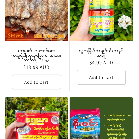
ထားဝယ် အကောင်းစား
သူဇာမြိုင် သရက်သီး သနပ်
ကကူရံငါးဘုတ်ခြောက် (အသား
အချို
သီးသန့်) (160g)
Regular
$4.99 AUD
Regular
$13.99 AUD
price
price
Add to cart
Add to cart