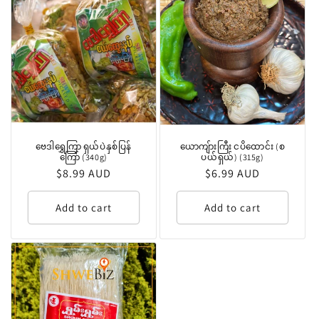
ဗေဒါရွှေကြာ ရှယ်ပဲနှစ်ပြန်
ယောကျ်ားကြီး ငပိထောင်း (စ
ကြော် (340g)
ပယ်ရှယ်) (315g)
Regular
$8.99 AUD
Regular
$6.99 AUD
price
price
Add to cart
Add to cart