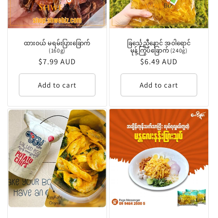
ထားဝယ် မရမ်းပြားခြောက်
ခြင်္သေ့ညီနောင် အဝါရောင်
(160g)
မုန့်ကြွပ်ခြောက် (240g)
Regular
$7.99 AUD
Regular
$6.49 AUD
price
price
Add to cart
Add to cart