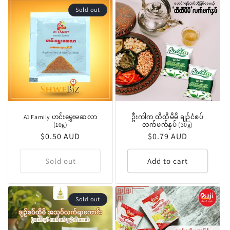
Sold out
A1 Family ဟင်းမွှေးမဆလာ
ဦးကါက ထိထိမိမိ ချဉ်ငံစပ်
(10g)
လက်ဖက်နှပ် (30g)
Regular
$0.50 AUD
Regular
$0.79 AUD
price
price
Sold out
Add to cart
Sold out