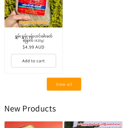
ရွှမ်းရွှမ်း မုန်းဟင်းခါးဖတ်
ခြောက် (420g)
Regular
$4.99 AUD
price
Add to cart
View all
New Products