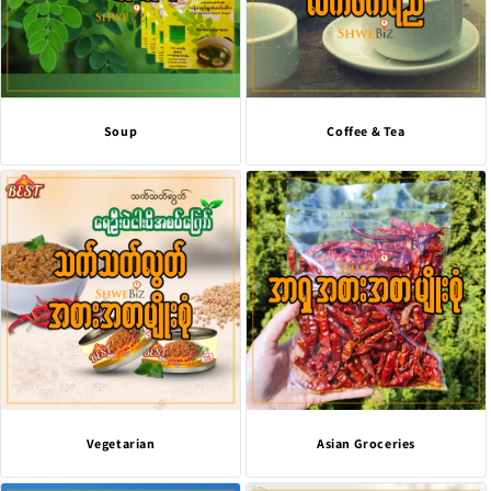
Soup
Coffee & Tea
Vegetarian
Asian Groceries