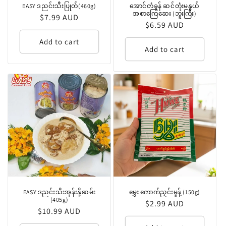
EASY ဒညင်းသီးပြုတ်(460g)
အောင်တံခွန် ဆင်တုံးမနွယ်
အစာကြေဆေး (ဘူးကြီး)
Regular
$7.99 AUD
Regular
$6.59 AUD
price
price
Add to cart
Add to cart
EASY ဒညင်းသီးအုန်းနို့ဆမ်း
မွှေး ကောက်ညှင်းမှုန့် (150g)
(405g)
Regular
$2.99 AUD
Regular
$10.99 AUD
price
price